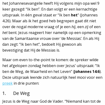
het Johannesevangelie heeft Hij volgens mijn opa wel 9
keer gezegd: “Ik ben”. En dan volgt er een kernachtige
uitspraak. In één geval staat er “Ik ben
het
” (Johannes
4:26). Maar als ik het goed heb begrepen gaat dit niet
over de nogal moderne vraag of je een
hij
, een
zij
of een
het
bent. Jezus reageert hier namelijk op een opmerking
van de Samaritaanse vrouw over ‘de Messias’. En als Hij
dan zegt: “Ik ben het”, bedoelt Hij gewoon als
bevestiging dat Hij de Messias is.
Maar om even to-the-point te komen: de spreker wilde
het afgelopen zondag hebben over Jezus’ uitspraak: “Ik
ben de Weg, de Waarheid en het Leven” (
Johannes 14:6
).
Deze uitspraak leende zich natuurlijk heel mooi voor een
preek
in drie punten:
1. De Weg
Jezus is de Weg naar God de Vader. “Niemand kan tot de