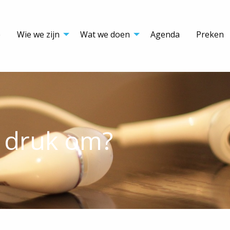
e
Wie we zijn
Wat we doen
Agenda
Preken
e druk om?