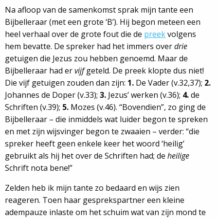
Na afloop van de samenkomst sprak mijn tante een
Bijbelleraar (met een grote ‘B’). Hij begon meteen een
heel verhaal over de grote fout die de
preek
volgens
hem bevatte. De spreker had het immers over
drie
getuigen die Jezus zou hebben genoemd. Maar de
Bijbelleraar had er
vijf
geteld. De preek klopte dus niet!
Die vijf getuigen zouden dan zijn:
1.
De Vader (v.32,37);
2.
Johannes de Doper (v.33);
3.
Jezus’ werken (v.36);
4.
de
Schriften (v.39);
5.
Mozes (v.46). “Bovendien”, zo ging de
Bijbelleraar – die inmiddels wat luider begon te spreken
en met zijn wijsvinger begon te zwaaien – verder: “die
spreker heeft geen enkele keer het woord ‘heilig’
gebruikt als hij het over de Schriften had; de
heilige
Schrift nota bene!”
Zelden heb ik mijn tante zo bedaard en wijs zien
reageren. Toen haar gesprekspartner een kleine
adempauze inlaste om het schuim wat van zijn mond te