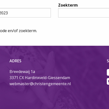
Zoekterm
iode en/of zoekterm.
ADRES
S
Breedewaij 1a
3371 CX Hardinxveld-Giessendam
webmaster@christengemeente.nl