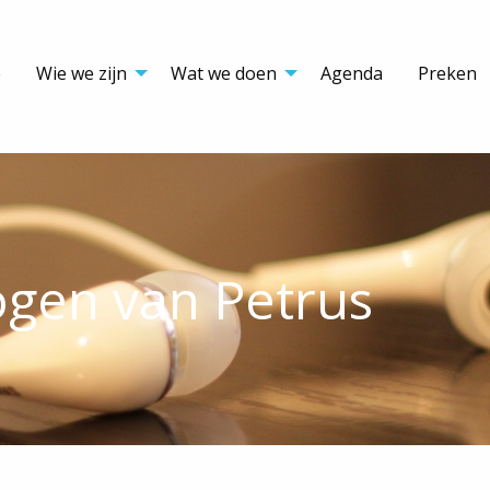
e
Wie we zijn
Wat we doen
Agenda
Preken
ogen van Petrus