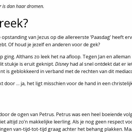
er is dan haar dromen.
reek?
e opstanding van Jezus op die allereerste ‘Paasdag’ heeft e
hebt. Of houd je jezelf en anderen voor de gek?
ip ging. Althans zo leek het na afloop. Tegen Jan en alleman
t stukje is eruit geknipt.
Disney
had al snel ontdekt dat er ie
ent is geblokkeerd in verband met de rechten van dit media
door … ja, het ligt misschien voor de hand in een christeli
or de ogen van Petrus. Petrus was een heel boeiende volgeli
et altijd zo’n makkelijke leerling. Als je nog geen respect 
lingen van-tijd-tot-tijd graag achter het behang plakken. Ma