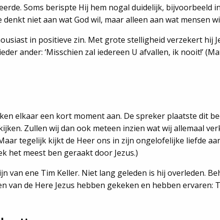
teerde. Soms berispte Hij hem nogal duidelijk, bijvoorbeeld i
Je denkt niet aan wat God wil, maar alleen aan wat mensen wil
iast in positieve zin. Met grote stelligheid verzekert hij Je
n ieder ander: ‘Misschien zal iedereen U afvallen, ik nooit!’ 
ijken elkaar een kort moment aan. De spreker plaatste dit bee
ijken. Zullen wij dan ook meteen inzien wat wij allemaal v
r tegelijk kijkt de Heer ons in zijn ongelofelijke liefde aan:
eek het meest ben geraakt door Jezus.)
zijn van ene Tim Keller. Niet lang geleden is hij overleden.
ogen van de Here Jezus hebben gekeken en hebben ervaren: Ti