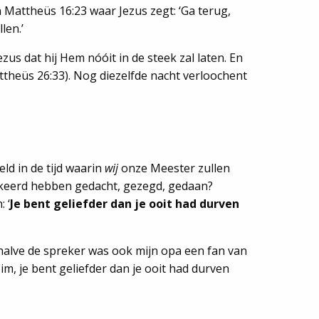
n Mattheüs 16:23 waar Jezus zegt: ‘Ga terug,
len.’
zus dat hij Hem nóóit in de steek zal laten. En
(Mattheüs 26:33). Nog diezelfde nacht verloochent
ld in de tijd waarin
wij
onze Meester zullen
erkeerd hebben gedacht, gezegd, gedaan?
 ‘
Je bent geliefder dan je ooit had durven
 Behalve de spreker was ook mijn opa een fan van
m, je bent geliefder dan je ooit had durven