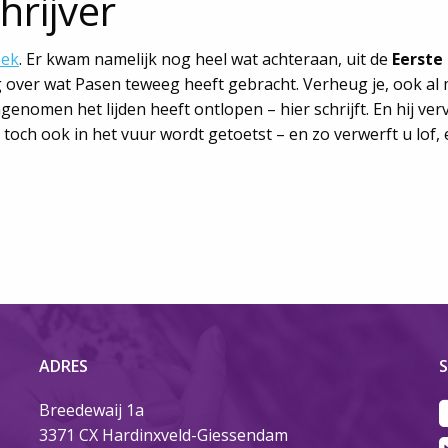
hrijver
eek
. Er kwam namelijk nog heel wat achteraan, uit de
Eerste 
over wat Pasen teweeg heeft gebracht. Verheug je, ook al mo
enomen het lijden heeft ontlopen – hier schrijft. En hij ver
 toch ook in het vuur wordt getoetst – en zo verwerft u lof,
ADRES
S
Breedewaij 1a
3371 CX Hardinxveld-Giessendam